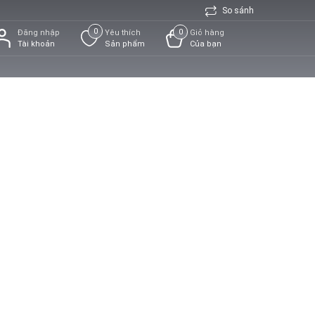
So sánh
0
0
Đăng nhập
Yêu thích
Giỏ hàng
Tài khoản
Sản phẩm
Của bạn