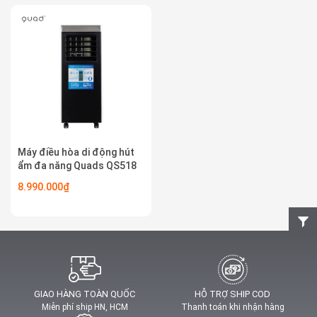
Máy điều hòa di động hút
ẩm đa năng Quads QS518
8.990.000₫
GIAO HÀNG TOÀN QUỐC
HỖ TRỢ SHIP COD
Miễn phí ship HN, HCM
Thanh toán khi nhận hàng