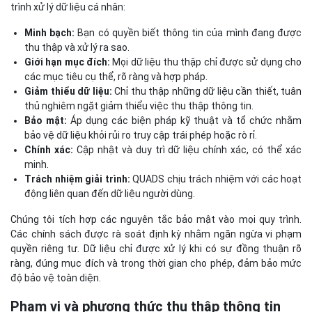
trình xử lý dữ liệu cá nhân:
Minh bạch:
Bạn có quyền biết thông tin của mình đang được
thu thập và xử lý ra sao.
Giới hạn mục đích:
Mọi dữ liệu thu thập chỉ được sử dụng cho
các mục tiêu cụ thể, rõ ràng và hợp pháp.
Giảm thiểu dữ liệu:
Chỉ thu thập những dữ liệu cần thiết, tuân
thủ nghiêm ngặt giảm thiểu việc thu thập thông tin.
Bảo mật:
Áp dụng các biện pháp kỹ thuật và tổ chức nhằm
bảo vệ dữ liệu khỏi rủi ro truy cập trái phép hoặc rò rỉ.
Chính xác:
Cập nhật và duy trì dữ liệu chính xác, có thể xác
minh.
Trách nhiệm giải trình:
QUADS chịu trách nhiệm với các hoạt
động liên quan đến dữ liệu người dùng.
Chúng tôi tích hợp các nguyên tắc bảo mật vào mọi quy trình.
Các chính sách được rà soát định kỳ nhằm ngăn ngừa vi phạm
quyền riêng tư. Dữ liệu chỉ được xử lý khi có sự đồng thuận rõ
ràng, đúng mục đích và trong thời gian cho phép, đảm bảo mức
độ bảo vệ toàn diện.
Phạm vi và phương thức thu thập thông tin