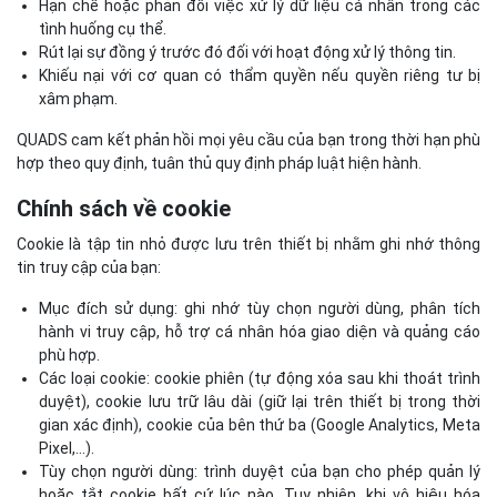
Hạn chế hoặc phản đối việc xử lý dữ liệu cá nhân trong các
tình huống cụ thể.
Rút lại sự đồng ý trước đó đối với hoạt động xử lý thông tin.
Khiếu nại với cơ quan có thẩm quyền nếu quyền riêng tư bị
xâm phạm.
QUADS cam kết phản hồi mọi yêu cầu của bạn trong thời hạn phù
hợp theo quy định, tuân thủ quy định pháp luật hiện hành.
Chính sách về cookie
Cookie là tập tin nhỏ được lưu trên thiết bị nhằm ghi nhớ thông
tin truy cập của bạn:
Mục đích sử dụng: ghi nhớ tùy chọn người dùng, phân tích
hành vi truy cập, hỗ trợ cá nhân hóa giao diện và quảng cáo
phù hợp.
Các loại cookie: cookie phiên (tự động xóa sau khi thoát trình
duyệt), cookie lưu trữ lâu dài (giữ lại trên thiết bị trong thời
gian xác định), cookie của bên thứ ba (Google Analytics, Meta
Pixel,…).
Tùy chọn người dùng: trình duyệt của bạn cho phép quản lý
hoặc tắt cookie bất cứ lúc nào. Tuy nhiên, khi vô hiệu hóa