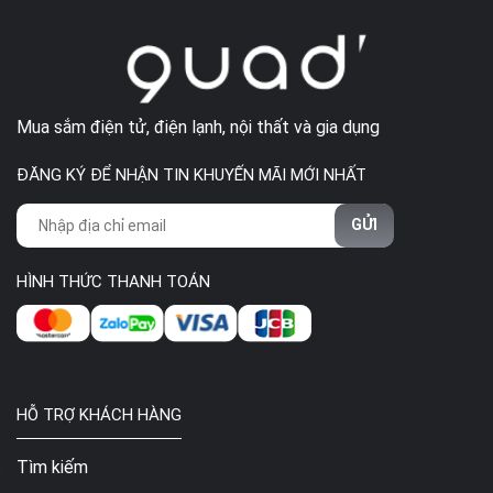
Mua sắm điện tử, điện lạnh, nội thất và gia dụng
ĐĂNG KÝ ĐỂ NHẬN TIN KHUYẾN MÃI MỚI NHẤT
GỬI
HÌNH THỨC THANH TOÁN
Các loại máy tạo độ ẩm phổ
biến hiện nay
HỖ TRỢ KHÁCH HÀNG
Mỗi công nghệ tạo độ ẩm mang ưu thế riêng, phù hợp nhu cầu
Tìm kiếm
khác nhau.