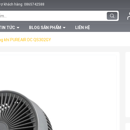
trợ khách hàng:
0865742588
TIN TỨC
BLOG SẢN PHẨM
LIÊN HỆ
ng khí PUREAIR DC QS302GY