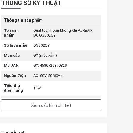
THÔNG SỐ KỸ THUẬT
Thông tin sản phẩm
Tên sản
Quạt tuần hoàn không khí PUREAIR
phẩm
DC QS302GY
Số hiệu mẫu
QS302GY
Màu sắc
GY (màu xám)
Mã JAN
GY: 4580726870829
Nguồn điện
AC100V, 50/60Hz
Tiêu thụ
19W
điện năng
Vật liệu
ABS
Xem cấu hình chi tiết
Cài đặt
luồng không
Chuyển đổi 12 bước
khí
Diện tích
Tin nổi bật