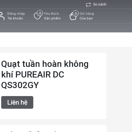
So sánh
0
0
Đăng nhập
Yêu thích
Giỏ hàng
Tài khoản
Sản phẩm
Của bạn
Quạt tuần hoàn không
khí PUREAIR DC
QS302GY
Liên hệ