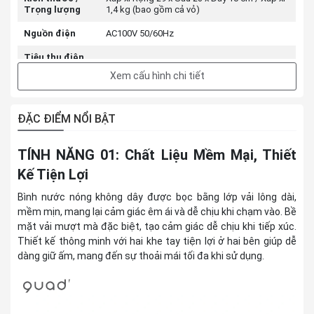
Trọng lượng
1,4 kg (bao gồm cả vỏ)
Nguồn điện
AC100V 50/60Hz
Tiêu thụ điện
400W
năng
Xem cấu hình chi tiết
Thân: PVC / Vỏ chuyên dụng: Polyester / Chất
Vật liệu
lỏng giữ nhiệt: Nước
ĐẶC ĐIỂM NỔI BẬT
Nhiệt độ lưu
Nhiệt độ bên trong: Xấp xỉ 65°C (nhiệt độ bề
trữ nhiệt
mặt: Xấp xỉ 70°C) *Khi nhiệt độ phòng là 20°C
TÍNH NĂNG 01: Chất Liệu Mềm Mại, Thiết
Thời gian lưu
Kế Tiện Lợi
trữ nhiệt mỗi
Khoảng 10 phút *Khi nhiệt độ phòng là 20°C
lần sử dụng
Bình nước nóng không dây được bọc bằng lớp vải lông dài,
Thời gian làm
mềm mịn, mang lại cảm giác êm ái và dễ chịu khi chạm vào. Bề
Khoảng 4 đến 8 giờ
ấm (xấp xỉ)
mặt vải mượt mà đặc biệt, tạo cảm giác dễ chịu khi tiếp xúc.
Thiết kế thông minh với hai khe tay tiện lợi ở hai bên giúp dễ
Chiều dài dây
Khoảng 90 cm
dàng giữ ấm, mang đến sự thoải mái tối đa khi sử dụng.
Thời hạn bảo
1 năm
hành