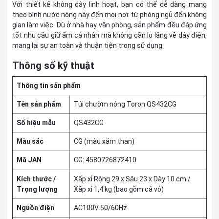
Với thiết kế không dây linh hoạt, bạn có thể dễ dàng mang
theo bình nước nóng này đến mọi nơi: từ phòng ngủ đến không
gian làm việc. Dù ở nhà hay văn phòng, sản phẩm đều đáp ứng
tốt nhu cầu giữ ấm cá nhân mà không cần lo lắng về dây điện,
mang lại sự an toàn và thuận tiện trong sử dụng.
Thông số kỹ thuật
Thông tin sản phẩm
Tên sản phẩm
Túi chườm nóng Toron QS432CG
Số hiệu mẫu
QS432CG
Màu sắc
CG (màu xám than)
Mã JAN
CG: 4580726872410
Kích thước /
Xấp xỉ Rộng 29 x Sâu 23 x Dày 10 cm /
Trọng lượng
Xấp xỉ 1,4 kg (bao gồm cả vỏ)
Nguồn điện
AC100V 50/60Hz