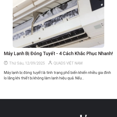
Máy Lạnh Bị Đóng Tuyết - 4 Cách Khắc Phục Nhanh!
M
N
Thứ Sáu, 12/09/2025
QUADS VIỆT NAM
Máy lạnh bị đóng tuyết là tình trạng phổ biến khiến nhiều gia đình
lo lắng khi thiết bị không làm lạnh hiệu quả. Nếu...
Mu
củ