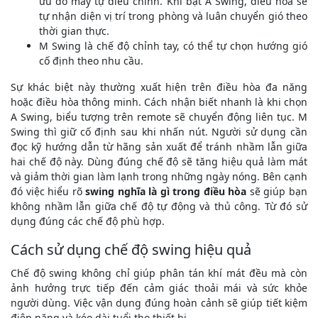
ưu do máy tự điều chỉnh. Khi bật A Swing, điều hòa sẽ
tự nhận diện vị trí trong phòng và luân chuyển gió theo
thời gian thực.
M Swing là chế độ chỉnh tay, có thể tự chọn hướng gió
cố định theo nhu cầu.
Sự khác biệt này thường xuất hiện trên điều hòa đa năng
hoặc điều hòa thông minh. Cách nhận biết nhanh là khi chọn
A Swing, biểu tượng trên remote sẽ chuyển động liên tục. M
Swing thì giữ cố định sau khi nhấn nút. Người sử dụng cần
đọc kỹ hướng dẫn từ hãng sản xuất để tránh nhầm lẫn giữa
hai chế độ này. Dùng đúng chế độ sẽ tăng hiệu quả làm mát
và giảm thời gian làm lạnh trong những ngày nóng. Bên cạnh
đó việc hiểu rõ
swing nghĩa là gì trong điều hòa
sẽ giúp bạn
không nhầm lẫn giữa chế độ tự động và thủ công. Từ đó sử
dụng đúng các chế độ phù hợp.
Cách sử dụng chế độ swing hiệu quả
Chế độ swing không chỉ giúp phân tán khí mát đều mà còn
ảnh hưởng trực tiếp đến cảm giác thoải mái và sức khỏe
người dùng. Việc vận dụng đúng hoàn cảnh sẽ giúp tiết kiệm
điện năng và kéo dài tuổi thọ thiết bị.