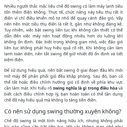
Nhiều người thắc mắc liệu chế độ swing có làm máy lạnh tiêu
tốn thêm điện không. Thực tế, chức năng này tiêu thụ rất ít
điện vì chỉ điều khiển mô tơ nhỏ để quay cánh đảo gió. Vậy
nên nên mức tiêu thụ điện là rất ít, gần như không đáng kể.
Tuy nhiên, việc bật swing liên tục khi không cần thiết có thể
dẫn đến việc máy nén hoạt động nhiều hơn do luồng khí
không ổn định. Đặc biệt trong không gian nhỏ, việc đảo gió
liên tục không phát huy hiệu quả rõ rệt. Khi không cần làm
lạnh toàn diện, nên tắt swing để giữ nhiệt độ ổn định và tiết
kiệm điện.
Để sử dụng hiệu quả, nên bật swing ở giai đoạn đầu khi mới
mở máy để phân phối gió đều khắp phòng. Sau đó, bạn có
thể tắt hoặc điều chỉnh hướng gió cố định về phía khu vực
cần làm mát. Khi hiểu rõ
swing nghĩa là gì trong điều hòa
và
biết cách điều chỉnh hợp lý, bạn hoàn toàn có thể tận dụng
chế độ này hiệu quả mà không lo tăng tiền điện.
Có nên sử dụng swing thường xuyên không?
Chế độ swing là một tính năng hữu ích, nhưng không phải
lúc nào cũng cần bật liên tục. Với các không gian nhỏ như