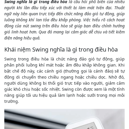
Swing nghĩa là gì trong điều hòa
là câu hỏi phổ biến của nhiều
người khi lần đầu tiếp xúc với thiết bị làm mát hiện đại. Thuật
ngữ này liên quan trực tiếp đến chức năng đảo gió tự động, giúp
luồng không khí lan tỏa đều khắp phòng. Việc hiểu rõ cách hoạt
động của nút swing trên điều hòa sẽ giúp bạn điều chỉnh hướng
gió linh hoạt hơn. Qua đó mang lại cảm giác dễ chịu và tiết kiệm
điện năng hiệu quả.
Khái niệm Swing nghĩa là gì trong điều hòa
Swing trong điều hòa là chức năng đảo gió tự động, giúp
phân phối luồng khí mát hoặc ấm đều khắp không gian. Khi
bật chế độ này, các cánh gió (thường gọi là cánh đảo) sẽ tự
động di chuyển theo chiều ngang hoặc chiều dọc. Nhờ đó,
người dùng không bị thổi gió trực tiếp vào người, giảm cảm
giác khó chịu hoặc sốc nhiệt. Swing còn được xem là một tính
năng giúp tối ưu hiệu quả làm lạnh hoặc sưởi trong mọi môi
trường.