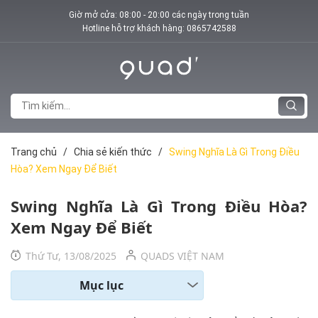
Giờ mở cửa: 08:00 - 20:00 các ngày trong tuần
Hotline hỗ trợ khách hàng:
0865742588
Trang chủ
/
Chia sẻ kiến thức
/
Swing Nghĩa Là Gì Trong Điều
Hòa? Xem Ngay Để Biết
Swing Nghĩa Là Gì Trong Điều Hòa?
Xem Ngay Để Biết
Thứ Tư, 13/08/2025
QUADS VIỆT NAM
Mục lục