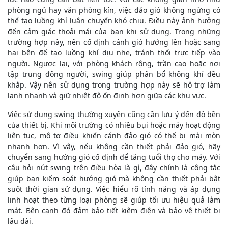
phòng ngủ hay văn phòng kín, việc đảo gió không ngừng có
thể tạo luồng khí luân chuyển khó chịu. Điều này ảnh hưởng
đến cảm giác thoải mái của bạn khi sử dụng. Trong những
trường hợp này, nên cố định cánh gió hướng lên hoặc sang
hai bên để tạo luồng khí dịu nhẹ, tránh thổi trực tiếp vào
người. Ngược lại, với phòng khách rộng, trần cao hoặc nơi
tập trung đông người, swing giúp phân bổ không khí đều
khắp. Vậy nên sử dụng trong trường hợp này sẽ hỗ trợ làm
lạnh nhanh và giữ nhiệt độ ổn định hơn giữa các khu vực.
Việc sử dụng swing thường xuyên cũng cần lưu ý đến độ bền
của thiết bị. Khi môi trường có nhiều bụi hoặc máy hoạt động
liên tục, mô tơ điều khiển cánh đảo gió có thể bị mài mòn
nhanh hơn. Vì vậy, nếu không cần thiết phải đảo gió, hãy
chuyển sang hướng gió cố định để tăng tuổi thọ cho máy. Với
câu hỏi nút swing trên điều hòa là gì, đây chính là công tắc
giúp bạn kiểm soát hướng gió mà không cần thiết phải bật
suốt thời gian sử dụng. Việc hiểu rõ tính năng và áp dụng
linh hoạt theo từng loại phòng sẽ giúp tối ưu hiệu quả làm
mát. Bên cạnh đó đảm bảo tiết kiệm điện và bảo vệ thiết bị
lâu dài.