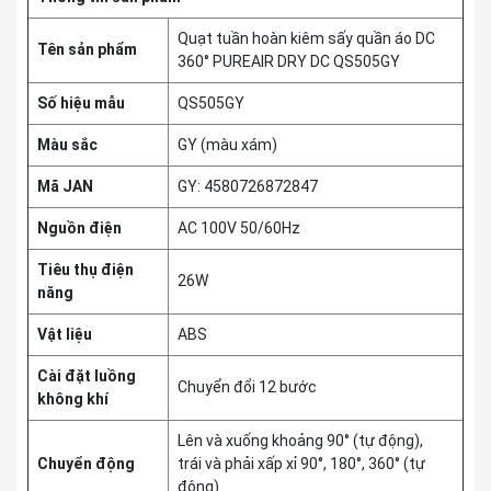
Quạt tuần hoàn kiêm sấy quần áo DC
Tên sản phẩm
360° PUREAIR DRY DC QS505GY
Số hiệu mẫu
QS505GY
Màu sắc
GY (màu xám)
Mã JAN
GY: 4580726872847
Nguồn điện
AC 100V 50/60Hz
Tiêu thụ điện
26W
năng
Vật liệu
ABS
Cài đặt luồng
Chuyển đổi 12 bước
không khí
Lên và xuống khoảng 90° (tự động),
Chuyển động
trái và phải xấp xỉ 90°, 180°, 360° (tự
động)