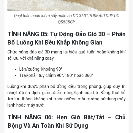
Quạt tuần hoàn kiêm sấy quần áo DC 360° PUREAIR DRY DC
QS505GY
TÍNH NĂNG 05: Tự Động Đảo Gió 3D – Phân
Bố Luồng Khí Đều Khắp Không Gian
Chức năng đảo gió 3D mang lại hiệu quả tuần hoàn không khí
tối ưu, với khả năng xoay:
Lên/xuống: khoảng 90°
Trái/phải: tùy chỉnh 90°, 180° hoặc 360°
Luồng khí được phân bổ đồng đều trong phòng, giúp duy trì
nhiệt độ ổn định, giảm điểm nóng/lạnh cục bộ. Đồng thời hỗ
trợ lưu thông không khí trong những môi trường sử dụng máy
lạnh hoặc máy sưởi.
TÍNH NĂNG 06: Hẹn Giờ Bật/Tắt – Chủ
Động Và An Toàn Khi Sử Dụng