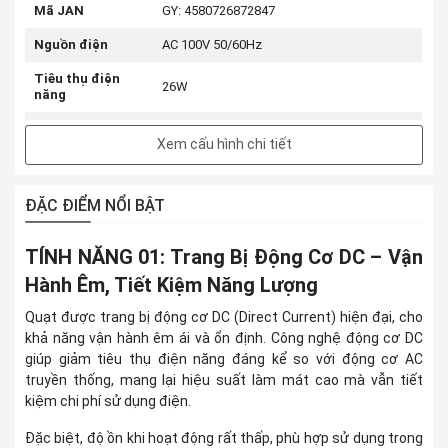
Mã JAN
GY: 4580726872847
Nguồn điện
AC 100V 50/60Hz
Tiêu thụ điện
26W
năng
Vật liệu
ABS
Xem cấu hình chi tiết
Cài đặt luồng
Chuyển đổi 12 bước
không khí
ĐẶC ĐIỂM NỔI BẬT
Lên và xuống khoảng 90° (tự động),
Chuyển động
trái và phải xấp xỉ 90°, 180°, 360° (tự động)
TÍNH NĂNG 01: Trang Bị Động Cơ DC – Vận
Hẹn giờ bật
1 đến 8 giờ (tăng dần theo từng giờ)
Hành Êm, Tiết Kiệm Năng Lượng
Hẹn giờ tắt
1 đến 8 giờ (tăng dần theo từng giờ)
Quạt được trang bị động cơ DC (Direct Current) hiện đại, cho
Chế độ sấy quần áo:
khả năng vận hành êm ái và ổn định. Công nghệ động cơ DC
- 1,5kg: 30° trái/phải trong 2 giờ
Chế độ
giúp giảm tiêu thụ điện năng đáng kể so với động cơ AC
- 3kg: 60° trái/phải trong 3 giờ
- 5kg: 90° trái/phải trong 4 giờ
truyền thống, mang lại hiệu suất làm mát cao mà vẫn tiết
kiệm chi phí sử dụng điện.
Diện tích áp
Khoảng 30 tấm chiếu tatami
dụng (tatami)
Đặc biệt, độ ồn khi hoạt động rất thấp, phù hợp sử dụng trong