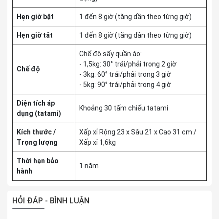
Hẹn giờ bật
1 đến 8 giờ (tăng dần theo từng giờ)
Hẹn giờ tắt
1 đến 8 giờ (tăng dần theo từng giờ)
Chế độ sấy quần áo:
- 1,5kg: 30° trái/phải trong 2 giờ
Chế độ
- 3kg: 60° trái/phải trong 3 giờ
- 5kg: 90° trái/phải trong 4 giờ
Diện tích áp
Khoảng 30 tấm chiếu tatami
dụng (tatami)
Kích thước /
Xấp xỉ Rộng 23 x Sâu 21 x Cao 31 cm /
Trọng lượng
Xấp xỉ 1,6kg
Thời hạn bảo
1 năm
hành
HỎI ĐÁP - BÌNH LUẬN