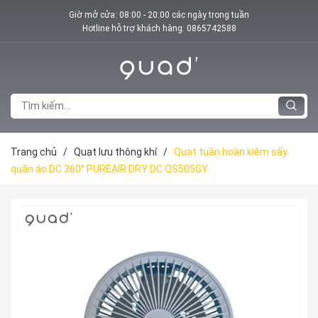
Giờ mở cửa: 08:00 - 20:00 các ngày trong tuần
Hotline hỗ trợ khách hàng:
0865742588
Trang chủ
/
Quạt lưu thông khí
/
Quạt tuần hoàn kiêm sấy
quần áo DC 360° PUREAIR DRY DC QS505GY