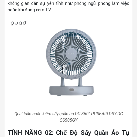
không gian cần sự yên tĩnh như phòng ngủ, phòng làm việc
Kích thước /
Xấp xỉ Rộng 23 x Sâu 21 x Cao 31 cm / Xấp
Trọng lượng
xỉ 1,6kg
hoặc khi đang xem TV.
Thời hạn bảo
1 năm
hành
Quạt tuần hoàn kiêm sấy quần áo DC 360° PUREAIR DRY DC
QS505GY
TÍNH NĂNG 02: Chế Độ Sấy Quần Áo Tự